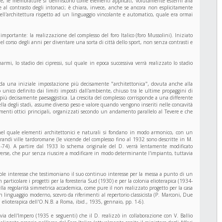
iture, le membrature si definiscono come elementi applicati, volutamente esterni alla
 e al contrasto degli intonaci; è chiara, invece, anche se ancora non esplicitamente
ell'architettura rispetto ad un linguaggio vincolante e automatico, quale era ormai
mportante: la realizzazione del complesso del foro Italico (foro Mussolini). Iniziato
l corso degli anni per diventare una sorta di città dello sport, non senza contrasti e
rmi, lo stadio dei cipressi, sul quale in epoca successiva verrà realizzato lo stadio
: da una iniziale impostazione più decisamente "architettonica", dovuta anche alla
 unico definito dai limiti imposti dall'ambiente, chiuso tra le ultime propaggini di
più decisamente paesaggistica. La crescita del complesso corrisponde a una differente
quella degli stadi, assume diverso peso e valore quando vengono inseriti nelle concavità
eamenti ottici principali, organizzati secondo un andamento parallelo al Tevere e che
nel quale elementi architettonici e naturali si fondano in modo armonico, con un
grandi ville tardoromane (le vicende del complesso fino al 1932 sono descritte in M.
5-74). A partire dal 1933 lo schema originale del D. verrà lentamente modificato
verse, che pur senza riuscire a modificare in modo determinante l'impianto, tuttavia
tevole interesse che testimoniano il suo continuo interesse per la messa a punto di un
particolare i progetti per la foresteria Sud (1930) e per la colonia elioterapica (1934-
ella regolarità simmetrica accademica, come pure il non realizzato progetto per la casa
n linguaggio moderno, scevro da riferimenti al repertorio classicista (P. Marconi, Due
a elioterapica dell'O.N.B. a Roma, ibid., 1935, gennaio, pp. 1-6).
via dell'Impero (1935 e seguenti) che il D. realizzò in collaborazione con V. Ballio