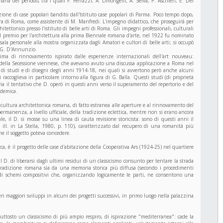
na del periodo, tra i quali F. Ferrazzi, A. Limongelli, A. Selva, P. Aschieri, E. Del
uzione di case popolari bandito dall'Istituto case popolari di Parma. Poco tempo dopo,
ura di Roma, come assistente di M. Manfredi. L'impegno didattico, che proseguirà per
itettonico presso l'istituto di belle arti di Roma. Gli impegni professionali, culturali
l premio per l'architettura alla prima Biennale romana d'arte, nel 1922 fu nominato
sala personale alla mostra organizzata dagli Amatori e cultori di belle arti; si occupò
i G. D'Annunzio.
ima di rinnovamento ispirato dalle esperienze internazionali dell'art nouveau:
a della Secessione viennese, che avevano avuto una discussa applicazione a Roma nel
e di studi e di disegni degli anni 1914-18, nei quali si avvertono però anche alcuni
accoglieva in particolare intorno alla figura di G. Balla. Questi studi (di proprietà
via il tentativo che D. operò in questi anni verso il superamento del repertorio e del
ademica.
cultura architettonica romana, di fatto estranea alle aperture e al rinnovamento del
ermanenza, a livello ufficiale, della tradizione eclettica, mentre non si erano ancora
, il D. si mosse su una linea di cauta revisione storicista: sono di questi anni il
ll. in La Stella, 1980, p. 110), caratterizzato dal recupero di una romanità più
che il soggetto poteva concedere.
a, è il progetto delle case d'abitazione della Cooperativa Ars (1924-25) nel quartiere
l D. di liberarsi dagli ultimi residui di un classicismo consunto per tentare la strada
a tradizione romana sia da una memoria storica più diffusa (secondo i procedimenti
 di schemi compositivi che, organizzando logicamente le parti, ne consentono una
en maggiori sviluppi in alcuni dei progetti successivi, in primo luogo nella palazzina
uttosto un classicismo di più ampio respiro, di ispirazione "mediterranea": cade la