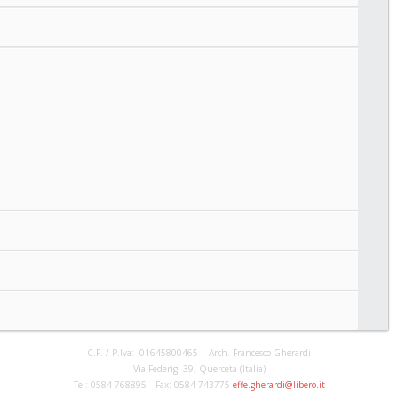
C.F. / P.Iva: 01645800465 - Arch. Francesco Gherardi
Via Federigi 39, Querceta (Italia)
Tel: 0584 768895 Fax: 0584 743775
effe.gherardi@libero.it