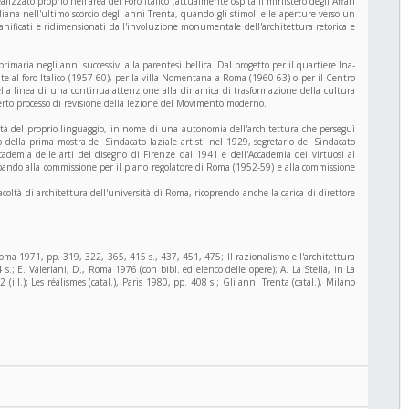
lizzato proprio nell'area del Foro Italico (attualmente ospita il ministero degli Affari
aliana nell'ultimo scorcio degli anni Trenta, quando gli stimoli e le aperture verso un
nificati e ridimensionati dall'involuzione monumentale dell'architettura retorica e
imaria negli anni successivi alla parentesi bellica. Dal progetto per il quartiere Ina-
nte al foro Italico (1957-60), per la villa Nomentana a Roma (1960-63) o per il Centro
ella linea di una continua attenzione alla dinamica di trasformazione della cultura
erto processo di revisione della lezione del Movimento moderno.
ualità del proprio linguaggio, in nome di una autonomia dell'architettura che perseguì
io della prima mostra del Sindacato laziale artisti nel 1929, segretario del Sindacato
ademia delle arti del disegno di Firenze dal 1941 e dell'Accademia dei virtuosi al
cipando alla commissione per il piano regolatore di Roma (1952-59) e alla commissione
acoltà di architettura dell'università di Roma, ricoprendo anche la carica di direttore
, Roma 1971, pp. 319, 322, 365, 415 s., 437, 451, 475; Il razionalismo e l'architettura
 s.; E. Valeriani, D., Roma 1976 (con bibl. ed elenco delle opere); A. La Stella, in La
 (ill.); Les réalismes (catal.), Paris 1980, pp. 408 s.; Gli anni Trenta (catal.), Milano