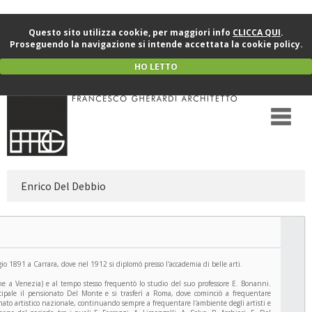
Questo sito utilizza cookie, per maggiori info
CLICCA QUI
.
Proseguendo la navigazione si intende accettata la cookie policy.
HO LETTO
Enrico Del Debbio
o 1891 a Carrara, dove nel 1912 si diplomò presso l'accademia di belle arti.
ne a Venezia) e al tempo stesso frequentò lo studio del suo professore E. Bonanni.
pale il pensionato Del Monte e si trasferì a Roma, dove cominciò a frequentare
ionato artistico nazionale, continuando sempre a frequentare l'ambiente degli artisti e