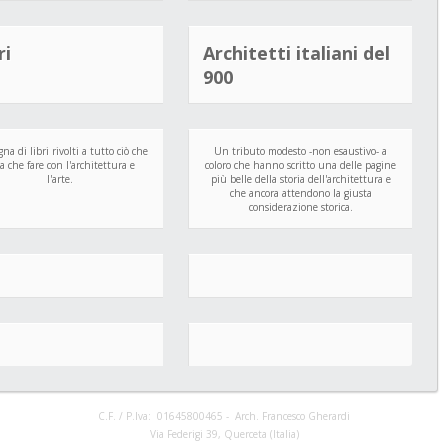
ri
Architetti italiani
del
900
na di libri rivolti a tutto ciò che
Un tributo modesto -non esaustivo- a
a che fare con l'architettura e
coloro che hanno scritto una delle pagine
l'arte.
più belle della storia dell'architettura e
che ancora attendono la giusta
considerazione storica.
C.F. / P.Iva: 01645800465 - Arch. Francesco Gherardi
Via Federigi 39, Querceta (Italia)