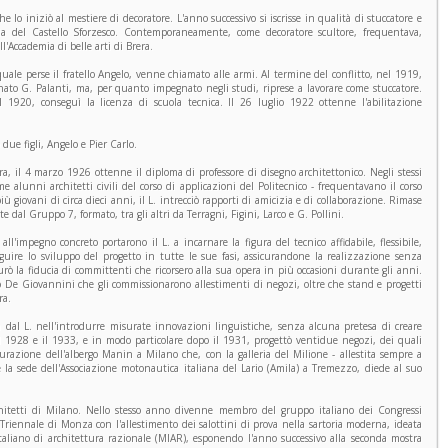
 lo iniziò al mestiere di decoratore. L'anno successivo si iscrisse in qualità di stuccatore e
stria del Castello Sforzesco. Contemporaneamente, come decoratore scultore, frequentava,
ll'Accademia di belle arti di Brera.
uale perse il fratello Angelo, venne chiamato alle armi. Al termine del conflitto, nel 1919,
rnato G. Palanti, ma, per quanto impegnato negli studi, riprese a lavorare come stuccatore.
nel 1920, conseguì la licenza di scuola tecnica. Il 26 luglio 1922 ottenne l'abilitazione
ue figli, Angelo e Pier Carlo.
ra, il 4 marzo 1926 ottenne il diploma di professore di disegno architettonico. Negli stessi
ome alunni architetti civili del corso di applicazioni del Politecnico - frequentavano il corso
iù giovani di circa dieci anni, il L. intrecciò rapporti di amicizia e di collaborazione. Rimase
 dal Gruppo 7, formato, tra gli altri da Terragni, Figini, Larco e G. Pollini.
all'impegno concreto portarono il L. a incarnare la figura del tecnico affidabile, flessibile,
seguire lo sviluppo del progetto in tutte le sue fasi, assicurandone la realizzazione senza
curò la fiducia di committenti che ricorsero alla sua opera in più occasioni durante gli anni.
o De Giovannini che gli commissionarono allestimenti di negozi, oltre che stand e progetti
ra.
 dal L. nell'introdurre misurate innovazioni linguistiche, senza alcuna pretesa di creare
il 1928 e il 1933, e in modo particolare dopo il 1931, progettò ventidue negozi, dei quali
tturazione dell'albergo Manin a Milano che, con la galleria del Milione - allestita sempre a
 la sede dell'Associazione motonautica italiana del Lario (Amila) a Tremezzo, diede al suo
architetti di Milano. Nello stesso anno divenne membro del gruppo italiano dei Congressi
Triennale di Monza con l'allestimento dei salottini di prova nella sartoria moderna, ideata
aliano di architettura razionale (MIAR), esponendo l'anno successivo alla seconda mostra