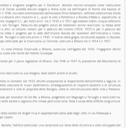
elebre e singolare progetto per il Danteum. Astratto recinto concepito come traduzione
co di Dante avrebbe dovuto sorgere a Roma sulla via dell'Impero di fronte alla basilica di
e il 1940, era stato commissionato dall'avvocato Rino Valdameri, raffinato collezionista d'arte
i devono altri incarichi al L., quali le ville a Portofino e a Rivolta d'Adda e, soprattutto, la
emia impegnò il L. per molti anni: tra il 1935 e il 1951 egli elaborò infatti cinque differenti
40, con Terragni. Nessuno dei progetti voluti da Valdameri venne realizzato. La stessa sorte
i e altri, ai concorsi romani per il palazzo del Littorio (1934, 1937) e per il palazzo dei
na ebbe il progetto per la sede dell'Unione fascista dei lavoratori dell'industria a Como,
 Terzaghi e costruito entro il 1943. Il motivo della griglia strutturale esposta in facciata,
po nella sede per la finanziaria La Centrale, costruita a Milano tra il 1954 e il 1957.
 in corso Vittorio Emanuele a Milano, avvenuta nell'agosto del 1943, l'ingegnere Attilio
ata vuota alla morte del fratello Giuseppe.
rale per il piano regolatore di Milano. Dal 1946 al 1947 fu presidente del Movimento di
inio realizzato su suo disegno, dove stabilì anche lo studio.
ntrato in contatto nel 1933, sfruttò ampiamente la disponibilità dell'architetto a seguire, in
dalla creazione di nuovi stabilimenti, all'adeguamento di impianti esistenti e di strutture
ppartamenti e ville di proprietà della famiglia, come la ristrutturazione della villa a Positano,
e case per lavoratori Ve.De.Me. a Milano, progettate con Magnaghi e Terzaghi e realizzate tra
i della società a Legnano che rimase però sulla carta, forse a causa della difficile congiuntura
 della società De Angeli Frua è rappresentato dalla sede degli uffici in via Paleocapa a
pe Casalis.
lla facciata, l'edificio costituisce una variazione sul tema della struttura a vista sviluppato dal