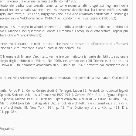
ci anni incompiuta e venne terminata soltanto nel 1965.
ofessionale, dedicandosi prevalentemente, come numerosi altri progettisti negli anni della
o ad hoc per la realizzazione di edilizia residenziale collettiva. Tra i trenta edifici costruiti
gelo, architetto, e Pier Carlo, ingegnere - che lo avevano affiancato nell'attività di studio già
omplesso in via Melchiorre Gioia (1949-51) e il condominio in via Legnano (1950-52).
di negozi e si impegnò in alcuni interventi di edilizia residenziale pubblica nell'ambito dei
uovo a Milano e nel quartiere di Monte Olimpino a Como). In questo settore, l'opera più
artiere QT8 a Milano (1949-51).
nte molti incarichi e molti cantieri, che avevano consentito all'architetto di affermarsi
zionali alle mutate condizioni di produzione dell'edilizia.
X Triennale di Milano. L'architetto venne inoltre invitato a far parte dell'Istituto nazionale
legio degli architetti di Milano. Nel 1960, nell'ambito della XII Triennale, si tenne una
l 1964 il L. fu nominato accademico di S. Luca e nel 1967 ricevette dal presidente della
o in una villa settecentesca acquistata e restaurata nei pressi della casa natale. Qui morì il
Amila, Fondo P. L.; Como, Centro studi G. Terragni; Leader [E. Persico], Un club sul lago di
. Spinelli, Sede dell'A.M.I.LA. a Tremezzo (1927-1931), Genova 1994; P. L. La figura e l'opera.
L. Spinelli, Milano 1995; G. Terragni. Opera completa, a cura di G. Ciucci, Milano 1996,
lano 2004 (con bibl. dettagliata); Diz. encicl. di architettura e urbanistica, a cura di P.
a of architects, III, New York 1984, p. 13; The Dictionary of art, XIX, p. 421; Diz.
01, pp. 98 s.
iografico)/