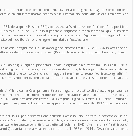
l L. ottenne numerose commissioni nella sua terra di origine sul lago di Como: tombe e
 ville, tra cui l'impegnativo incarico per la sistemazione della villa Meier a Tremezzo, che
nel 1931, della quale Persico (1931) apprezzava la "schiettezza del fuoribordo", la precisione
uppato su due livelli - quello superiore di soggiorno e rappresentanza, quello inferiore
i come una nave ancorata in riva al lago e pronta a salpare. L'aggiornato linguaggio adottato
istico del "fuoribordismo" che legava i membri dell'associazione.
sieme con Terragni, con il quale aveva già collaborato tra il 1925 e il 1926 in occasione del
are le celebri cinque case milanesi (Rustici, Toninello, Ghiringhelli, Lavezzari, Comolli
lti, anche gli alloggi dei proprietari, le case, progettate e realizzate tra il 1933 e il 1938, si
brato gioco di slittamenti, disarticolazioni dei volumi, tagli e aggetti. Nella casa Rustici in
que edifici, che comportò anche un maggiore investimento economico rispetto agli altri - il
n un impianto aperto, formato da due corpi paralleli collegati, sul fronte principale, da
ale di Milano con la Casa per un artista sul lago, un prototipo di abitazione per vacanza
tesso anno divenne membro del direttorio del sindacato milanese architetti e partecipò alla
 P.M. Bardi, firmando con Bottoni, M. Cereghini, Figini, G. Frette, E.A. Griffini, Pollini e i
. Rogers) il Programma di architettura apparso sul primo numero. Nel 1937 fu tra i fondatori
unto nel 1933, per la sistemazione dell'Isola Comacina, che, entrata in possesso del re del
 allo Stato italiano, per essere poi affidata, allo scopo di realizzarvi una colonia di artisti,
erizza le tre casette per artisti, costruite sull'isola nel 1940, divenne una cifra stilistica di
i anni Quaranta, come la villa Leoni, costruita tra il 1938 e il 1944 a Ossuccio, sulla sponda