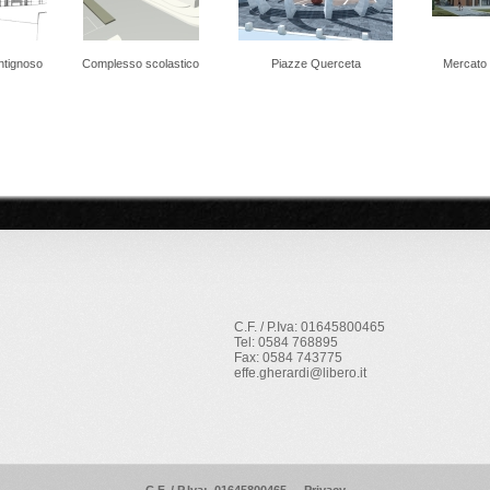
ntignoso
Complesso scolastico
Piazze Querceta
Mercato 
C.F. / P.Iva: 01645800465
Tel: 0584 768895
Fax: 0584 743775
effe.gherardi@libero.it