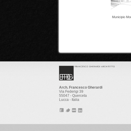
Municipio Mo
Arch. Francesco Gherardi
Via Federigi 39
55047 - Querceta
Lucca - Italia