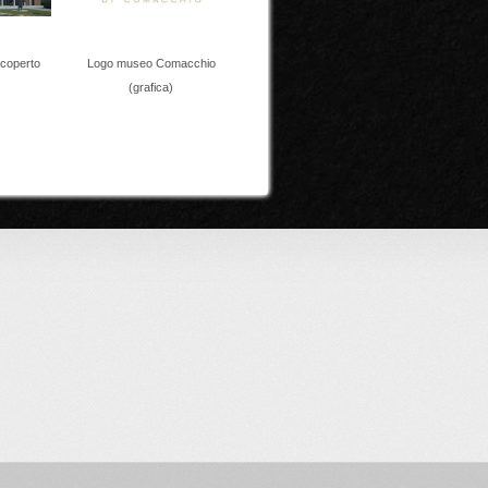
coperto
Logo museo Comacchio
(grafica)